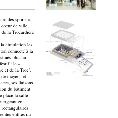
parc des sports »,
 coeur de ville,
 de la Trocardière
la circulation les
éton connecté à la
situés plus au
estif : le «
ve et de la Troc’.
e de moyens et
aces, ses liaisons
tion du bâtiment
 place la salle
émergeant en
 rectangulaires
rentes entités du