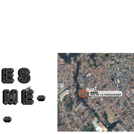
DES
MÉ­
­