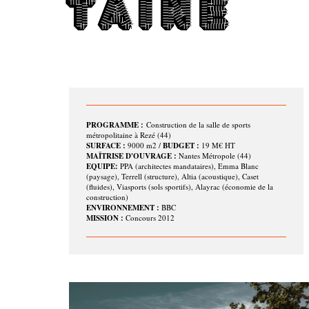
TAINE
PROGRAMME :
Construction de la salle de sports
métropolitaine à Rezé (44)
SURFACE :
9000 m2 /
BUDGET :
19 M€ HT
MAÎTRISE D'OUVRAGE :
Nantes Métropole (44)
EQUIPE:
PPA (architectes mandataires), Emma Blanc
(paysage), Terrell (structure), Altia (acoustique), Caset
(fluides), Viasports (sols sportifs), Alayrac (économie de la
construction)
ENVIRONNEMENT :
BBC
MISSION :
Concours 2012