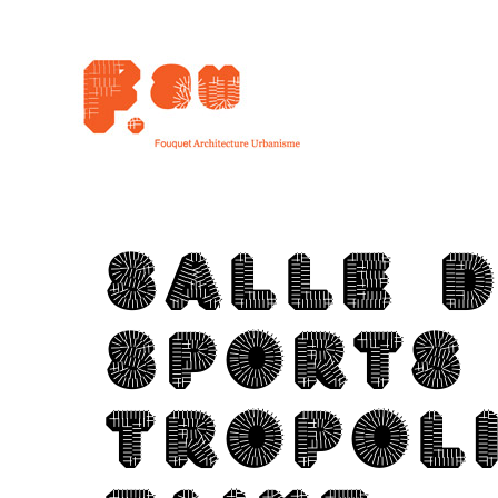
SALLE 
SPORTS 
T­RO­PO­LI