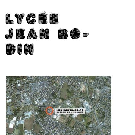
LY­CÉE
JEAN BO­
DIN