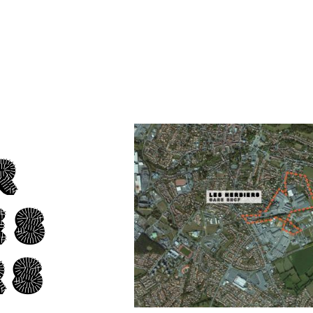
R
ES
RS