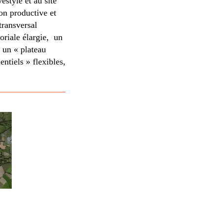
estyle et au site
ion productive et
 transversal
oriale élargie, un
, un « plateau
ntiels » flexibles,