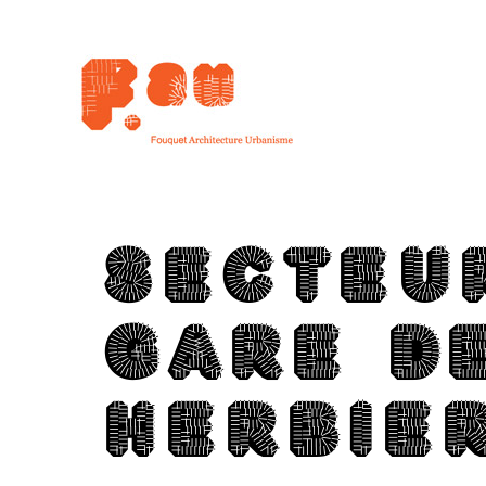
SEC­TEU
GARE D
HER­BIE