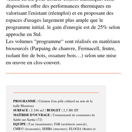
disposition offre des performances thermiques en
valorisant l'existant (réemploi) et en proposant des
espaces d'usages largement plus ample que le
programme initial. le gain d'enregie est de 25% selon
approche en Std.
Les volumes “programme“ sont réalisés en matériaux
biosourcés (Parpaing de chanvre, Fermacell, feutre,
isolant fire de bois, ossature bois…) selon une mise
en œuvre en clos-couvert.
PROGRAMME :
Création d'un pôle culturel au sein de la
halle Montreux
SURFACE :
2 246 m2 /
BUDGET :
2,3 M€ HT
MAÎTRISE D'OUVRAGE :
Communauté de communes de
Sablé-sur-Sarthe (72)
EQUIPE :
F.au (mandataire), FAR (architecte associé),
CMB35 (économie), SERBA (structure), ELOGIA (fluides et