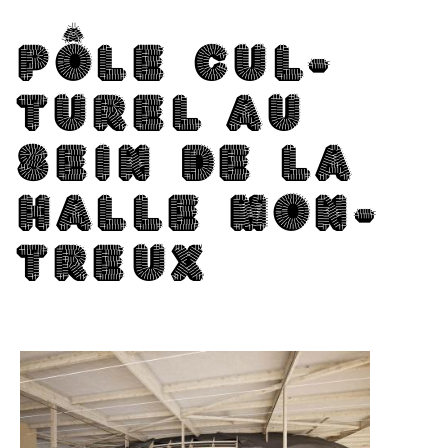
PÔLE CUL­
TU­REL AU
SEIN DE LA
HALLE MON­
T­REUX