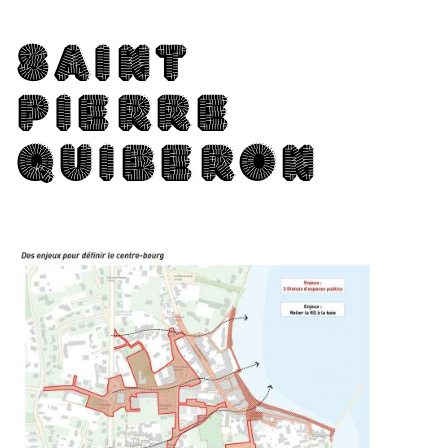
SAINT
PIERRE
QUI­BE­RON