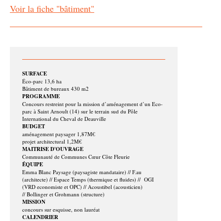
Voir la fiche "bâtiment"
SURFACE
Éco-parc 13,6 ha
Bâtiment de bureaux 430 m2
PROGRAMME
Concours restreint pour la mission d’aménagement d’un Eco-
parc à Saint Arnoult (14) sur le terrain sud du Pôle
International du Cheval de Deauville
BUDGET
aménagement paysager 1,87M€
projet architectural 1,2M€
MAITRISE D'OUVRAGE
Communauté de Communes Cœur Côte Fleurie
ÉQUIPE
Emma Blanc Paysage (paysagiste mandataire) // F.au
(architecte) // Espace Temps (thermique et fluides) // OGI
(VRD economiste et OPC) // Acoustibel (acousticien)
// Bollinger et Grohmann (structure)
MISSION
concours sur esquisse, non lauréat
CALENDRIER