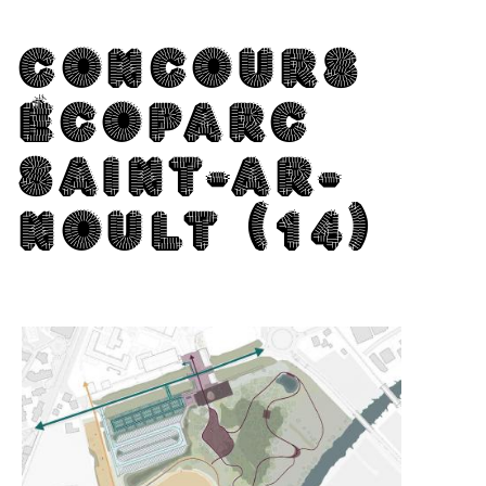
CON­COURS
ÉCO­PARC
SAINT-AR­
NOULT (14)