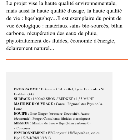
Le projet vise la haute qualité environnementale,
mais aussi la haute qualité d'usage, la haute qualité
de vie : hqe/hqu/hqv...Il est exemplaire du point de
vue écologique : matériaux sains bio-sourcés, bilan
carbone, récupération des eaux de pluie,
phytotraitement des fluides, économie d'énergie,
éclairement naturel...
PROGRAMME :
Extension CFA Rieffel, Lycée Horticole à St
Herblain (44)
SURFACE :
1600m2 SHON
/ BUDGET :
1,35 M€ HT
MAITRISE D'OUVRAGE :
Conseil Régional des Pays-de-la-
Loire
EQUIPE :
Etco Ginger (structure-électricité), Azeco
(économie), Pouget Consultants (fluides-thermiques)
MISSION :
Mission de base + Hqe (bilan carbone 0)
- Concours
ENVIRONNEMENT :
BBC objectif 15kWep/m2.an, cibles
Hqe 1/2/3/4/7/8/10/12/13