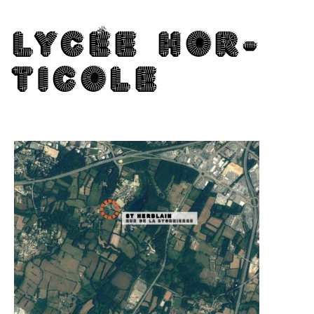
LY­CÉE HOR­
TI­COLE