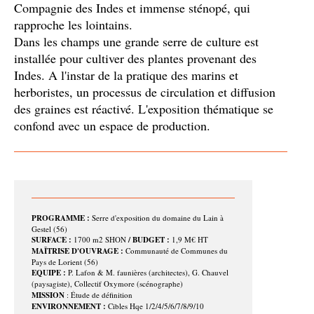
Compagnie des Indes et immense sténopé, qui
rapproche les lointains.
Dans les champs une grande serre de culture est
installée pour cultiver des plantes provenant des
Indes. A l'instar de la pratique des marins et
herboristes, un processus de circulation et diffusion
des graines est réactivé. L'exposition thématique se
confond avec un espace de production.
PROGRAMME :
Serre d'exposition du domaine du Lain à
Gestel (56)
SURFACE :
1700 m2 SHON
/ BUDGET :
1,9 M€ HT
MAÎTRISE D'OUVRAGE :
Communauté de Communes du
Pays de Lorient (56)
EQUIPE :
P. Lafon & M. faunières (architectes), G. Chauvel
(paysagiste), Collectif Oxymore (scénographe)
MISSION
: Étude de définition
ENVIRONNEMENT :
Cibles Hqe 1/2/4/5/6/7/8/9/10