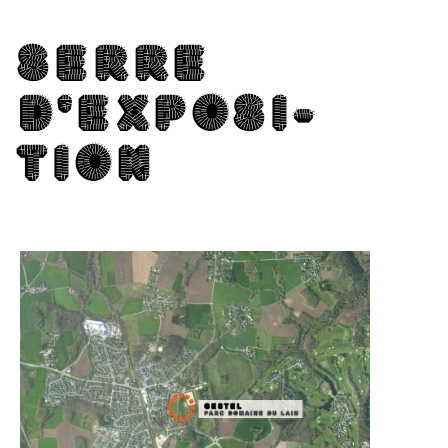
SERRE
D'EX­PO­SI­
TION