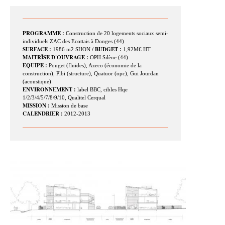
PROGRAMME :
Construction de 20 logements sociaux semi-
individuels ZAC des Ecottais à Donges (44)
SURFACE :
/
BUDGET :
1986 m2 SHON
1,92M€ HT
MAITRÎSE D'OUVRAGE :
OPH Silène (44)
EQUIPE :
Pouget (fluides), Azeco (économie de la
construction), Plbi (structure), Quatuor (opc), Gui Jourdan
(acoustique)
ENVIRONNEMENT :
label BBC, cibles Hqe
1/2/3/4/5/7/8/9/10, Qualitel Cerqual
MISSION :
Mission de base
CALENDRIER :
2012-2013