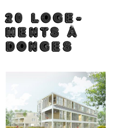
20 LO­GE­
MENTS À
DONGES