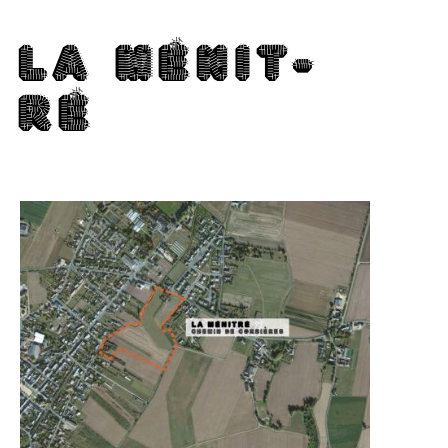
LA MÉ­N­I­T­
RÉ