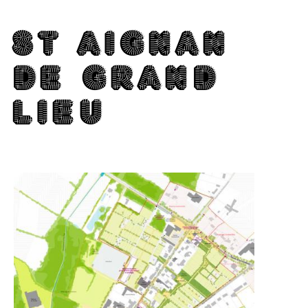
ST AI­G­NAN
DE GRAND
LIEU