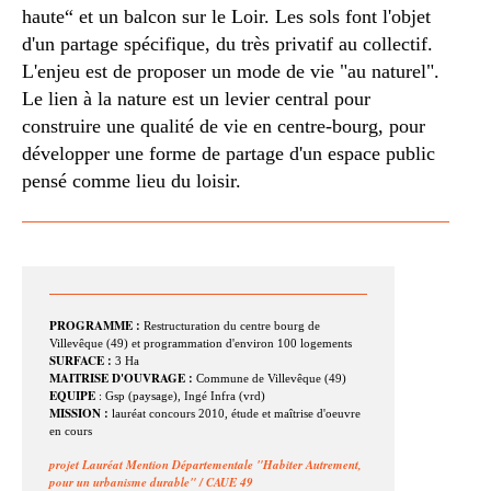
haute“ et un balcon sur le Loir. Les sols font l'objet
d'un partage spécifique, du très privatif au collectif.
L'enjeu est de proposer un mode de vie "au naturel".
Le lien à la nature est un levier central pour
construire une qualité de vie en centre-bourg, pour
développer une forme de partage d'un espace public
pensé comme lieu du loisir.
PROGRAMME :
Restructuration du centre bourg de
Villevêque (49) et programmation d'environ 100 logements
SURFACE :
3 Ha
MAITRISE D'OUVRAGE :
Commune de Villevêque (49)
EQUIPE
:
Gsp (paysage), Ingé Infra (vrd)
MISSION :
l
auréat concours 2010, étude et maîtrise d'oeuvre
en cours
p
rojet Lauréat Mention Départementale "Habiter Autrement,
pour un urbanisme durable" / CAUE 49